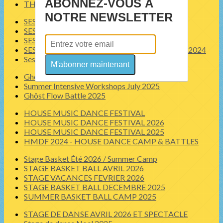
ABONNEZ-VOUS À
THS ACADEMY SAISON 2023-2024
NOTRE NEWSLETTER
SESSION 2 STYLE 2026 Programme
SESSION 2 STYLE 2026
SESSION 2 STYLE 2025
SESSION 2 STYLE 2024 "The Celebration" - Eté 2024
Session 2 Style 2023
M'abonner maintenant
Ghôst Flow immersion 2026
Summer Intensive Workshops July 2025
Ghôst Flow Battle 2025
HOUSE MUSIC DANCE FESTIVAL
HOUSE MUSIC DANCE FESTIVAL 2026
HOUSE MUSIC DANCE FESTIVAL 2025
HMDF 2024 - HOUSE DANCE CAMP & BATTLES
Stage Basket Été 2026 / Summer Camp
STAGE BASKET BALL AVRIL 2026
STAGE VACANCES FEVRIER 2026
STAGE BASKET BALL DECEMBRE 2025
SUMMER BASKET BALL CAMP 2025
STAGE DE DANSE AVRIL 2026 ET SPECTACLE