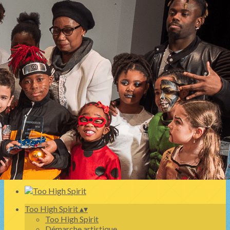
Exporter les lignes sélectionnées
Exporter toutes les colonnes
Exporter uniquement les colonnes affichées
Menu
<
>
Too High Spirit
Démarche artistique
Infos pratiques
Equipe
Blogs & Infos
Ajoutez un logo, un bouton, des réseaux sociaux
Cliquez pour éditer
Too High Spirit
▴
▾
Too High Spirit
Démarche artistique