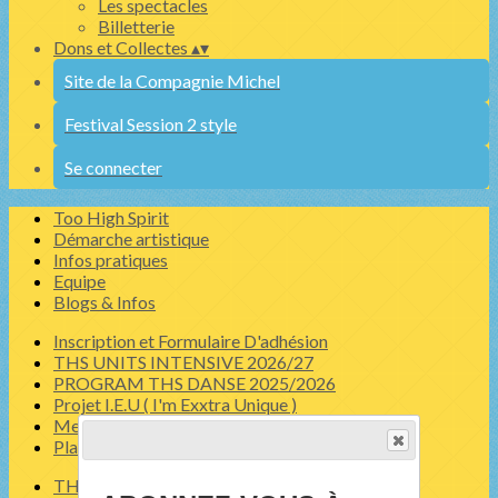
Les spectacles
Billetterie
Dons et Collectes
▴
▾
Site de la Compagnie Michel
Festival Session 2 style
Se connecter
Too High Spirit
Démarche artistique
Infos pratiques
Equipe
Blogs & Infos
Inscription et Formulaire D'adhésion
THS UNITS INTENSIVE 2026/27
PROGRAM THS DANSE 2025/2026
Projet I.E.U ( I'm Exxtra Unique )
Meech De France - Infos
Planning
THS ACADEMY 2025- 2027