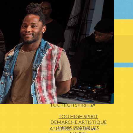
TOO HIGH SPIRIT
▴
▾
TOO HIGH SPIRIT
DÉMARCHE ARTISTIQUE
INFOS PRATIQUES
ATELIERS - COURS
▴
▾