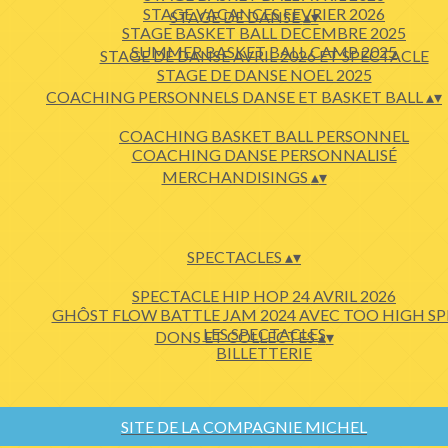
STAGE VACANCES FEVRIER 2026
STAGE DE DANSE
▴
▾
STAGE BASKET BALL DECEMBRE 2025
SUMMER BASKET BALL CAMP 2025
STAGE DE DANSE AVRIL 2026 ET SPECTACLE
STAGE DE DANSE NOEL 2025
COACHING PERSONNELS DANSE ET BASKET BALL
▴
▾
COACHING BASKET BALL PERSONNEL
COACHING DANSE PERSONNALISÉ
MERCHANDISINGS
▴
▾
SPECTACLES
▴
▾
SPECTACLE HIP HOP 24 AVRIL 2026
GHÔST FLOW BATTLE JAM 2024 AVEC TOO HIGH SP
LES SPECTACLES
DONS ET COLLECTES
▴
▾
BILLETTERIE
SITE DE LA COMPAGNIE MICHEL