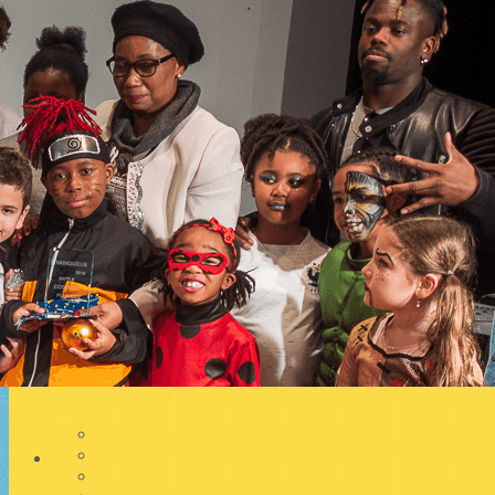
Exporter les lignes sélectionnées
Exporter toutes les colonnes
Exporter uniquement les colonnes affichées
Menu
<
>
THS ACADEMY 2025- 2027
THS ACADEMY SAISON 2023-2024
Ajoutez un logo, un bouton, des réseaux sociaux
Cliquez pour éditer