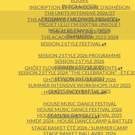
EQUIPE
BLOGS & INFOS
INSCRIPTION ET FORMULAIRE D'ADHÉSION
THS UNITS INTENSIVE 2026/27
PROGRAM THS DANSE 2025/2026
THS ACADEMY BY MEECH DE FRANCE
▴
▾
PROJET I.E.U ( I'M EXXTRA UNIQUE )
MEECH DE FRANCE - INFOS
THS ACADEMY 2025- 2027
PLANNING
THS ACADEMY SAISON 2023-2024
SESSION 2 STYLE FESTIVAL
▴
▾
SESSION 2 STYLE 2026 PROGRAMME
SESSION 2 STYLE 2026
SESSION 2 STYLE 2025
GHÔST FLOW IMMERSION 2026 EVENTS
▴
▾
SESSION 2 STYLE 2024 "THE CELEBRATION" - ETÉ 2
SESSION 2 STYLE 2023
GHÔST FLOW IMMERSION 2026
SUMMER INTENSIVE WORKSHOPS JULY 2025
GHÔST FLOW BATTLE 2025
- HOUSE DANCE FESTIVAL
▴
▾
HOUSE MUSIC DANCE FESTIVAL
HOUSE MUSIC DANCE FESTIVAL 2026
HOUSE MUSIC DANCE FESTIVAL 2025
STAGE BASKET BALL
▴
▾
HMDF 2024 - HOUSE DANCE CAMP & BATTLES
STAGE BASKET ÉTÉ 2026 / SUMMER CAMP
STAGE BASKET BALL AVRIL 2026