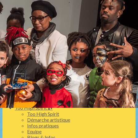
Exporter les lignes sélectionnées
Exporter toutes les colonnes
Exporter uniquement les colonnes affichées
Menu
<
>
COACHING BASKET BALL PERSONNEL
COACHING DANSE PERSONNALISé
Ajoutez un logo, un bouton, des réseaux sociaux
Cliquez pour éditer
Too High Spirit
▴
▾
Too High Spirit
Démarche artistique
Infos pratiques
Equipe
Blogs & Infos