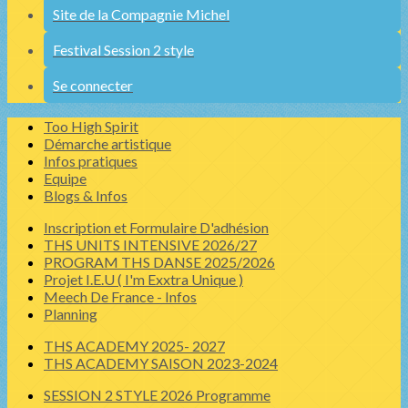
Site de la Compagnie Michel
Festival Session 2 style
Se connecter
Too High Spirit
Démarche artistique
Infos pratiques
Equipe
Blogs & Infos
Inscription et Formulaire D'adhésion
THS UNITS INTENSIVE 2026/27
PROGRAM THS DANSE 2025/2026
Projet I.E.U ( I'm Exxtra Unique )
Meech De France - Infos
Planning
THS ACADEMY 2025- 2027
THS ACADEMY SAISON 2023-2024
SESSION 2 STYLE 2026 Programme