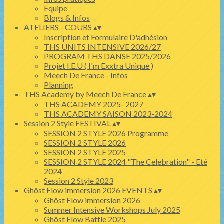
Equipe
Blogs & Infos
ATELIERS - COURS
▴
▾
Inscription et Formulaire D'adhésion
THS UNITS INTENSIVE 2026/27
PROGRAM THS DANSE 2025/2026
Projet I.E.U ( I'm Exxtra Unique )
Meech De France - Infos
Planning
THS Academy by Meech De France
▴
▾
THS ACADEMY 2025- 2027
THS ACADEMY SAISON 2023-2024
Session 2 Style FESTIVAL
▴
▾
SESSION 2 STYLE 2026 Programme
SESSION 2 STYLE 2026
SESSION 2 STYLE 2025
SESSION 2 STYLE 2024 "The Celebration" - Eté
2024
Session 2 Style 2023
Ghôst Flow immersion 2026 EVENTS
▴
▾
Ghôst Flow immersion 2026
Summer Intensive Workshops July 2025
Ghôst Flow Battle 2025