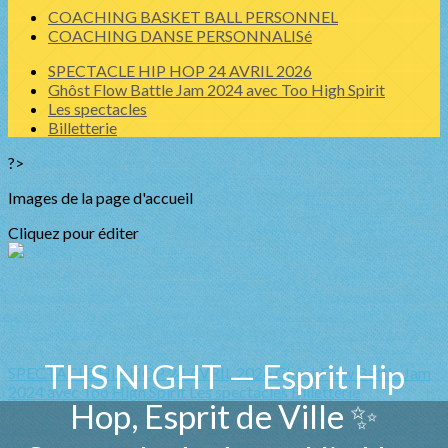
COACHING BASKET BALL PERSONNEL
COACHING DANSE PERSONNALISé
SPECTACLE HIP HOP 24 AVRIL 2026
Ghôst Flow Battle Jam 2024 avec Too High Spirit
Les spectacles
Billetterie
?>
Images de la page d'accueil
Cliquez pour éditer
THS NIGHT — Esprit Hip
SPECTACLE HIP HOP 24 AVRIL 2026
Ghôst Flow Battle Jam
2024 avec Too High Spirit
Les spectacles
Billetterie
Hop, Esprit de Ville ✨