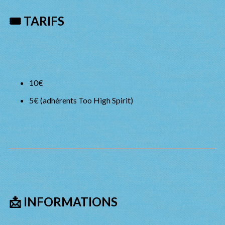
🎟️ TARIFS
10€
5€ (adhérents Too High Spirit)
📩 INFORMATIONS