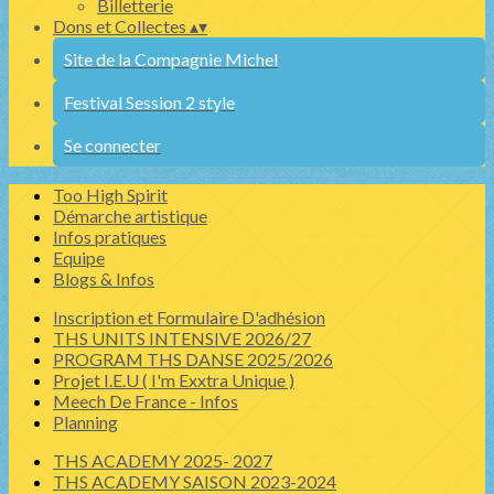
Billetterie
Dons et Collectes
▴
▾
Site de la Compagnie Michel
Festival Session 2 style
Se connecter
Too High Spirit
Démarche artistique
Infos pratiques
Equipe
Blogs & Infos
Inscription et Formulaire D'adhésion
THS UNITS INTENSIVE 2026/27
PROGRAM THS DANSE 2025/2026
Projet I.E.U ( I'm Exxtra Unique )
Meech De France - Infos
Planning
THS ACADEMY 2025- 2027
THS ACADEMY SAISON 2023-2024