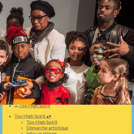
Exporter les lignes sélectionnées
Exporter toutes les colonnes
Exporter uniquement les colonnes affichées
Menu
<
>
SPECTACLE HIP HOP 24 AVRIL 2026
Ghôst Flow Battle Jam 2024 avec Too High Spirit
Les spectacles
Billetterie
Ajoutez un logo, un bouton, des réseaux sociaux
Cliquez pour éditer
Too High Spirit
▴
▾
Too High Spirit
Démarche artistique
Infos pratiques