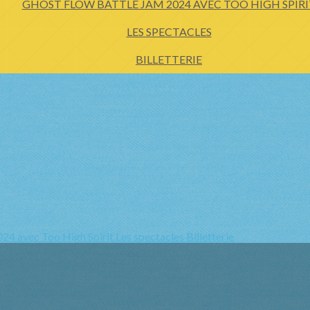
GHÔST FLOW BATTLE JAM 2024 AVEC TOO HIGH SPIRI
LES SPECTACLES
BILLETTERIE
024 avec Too High Spirit
Les spectacles
Billetterie