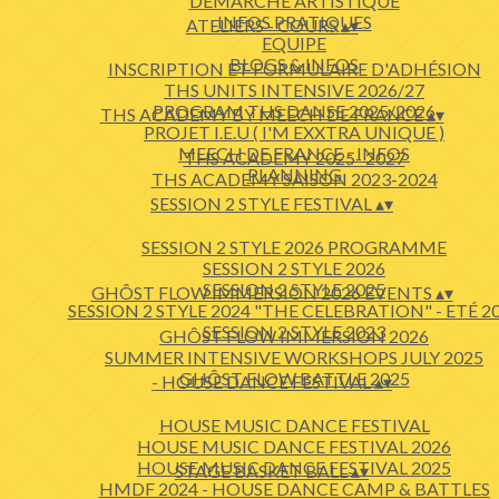
DÉMARCHE ARTISTIQUE
INFOS PRATIQUES
ATELIERS - COURS
▴
▾
EQUIPE
BLOGS & INFOS
INSCRIPTION ET FORMULAIRE D'ADHÉSION
THS UNITS INTENSIVE 2026/27
PROGRAM THS DANSE 2025/2026
THS ACADEMY BY MEECH DE FRANCE
▴
▾
PROJET I.E.U ( I'M EXXTRA UNIQUE )
MEECH DE FRANCE - INFOS
THS ACADEMY 2025- 2027
PLANNING
THS ACADEMY SAISON 2023-2024
SESSION 2 STYLE FESTIVAL
▴
▾
SESSION 2 STYLE 2026 PROGRAMME
SESSION 2 STYLE 2026
SESSION 2 STYLE 2025
GHÔST FLOW IMMERSION 2026 EVENTS
▴
▾
SESSION 2 STYLE 2024 "THE CELEBRATION" - ETÉ 2
SESSION 2 STYLE 2023
GHÔST FLOW IMMERSION 2026
SUMMER INTENSIVE WORKSHOPS JULY 2025
GHÔST FLOW BATTLE 2025
- HOUSE DANCE FESTIVAL
▴
▾
HOUSE MUSIC DANCE FESTIVAL
HOUSE MUSIC DANCE FESTIVAL 2026
HOUSE MUSIC DANCE FESTIVAL 2025
STAGE BASKET BALL
▴
▾
HMDF 2024 - HOUSE DANCE CAMP & BATTLES