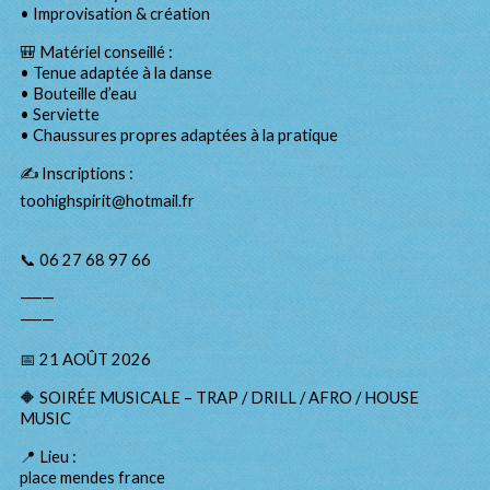
• Improvisation & création
🎒 Matériel conseillé :
• Tenue adaptée à la danse
• Bouteille d’eau
• Serviette
• Chaussures propres adaptées à la pratique
✍️ Inscriptions :
toohighspirit@hotmail.fr
📞 06 27 68 97 66
⸻
⸻
📅 21 AOÛT 2026
🔶 SOIRÉE MUSICALE – TRAP / DRILL / AFRO / HOUSE
MUSIC
📍 Lieu :
place mendes france