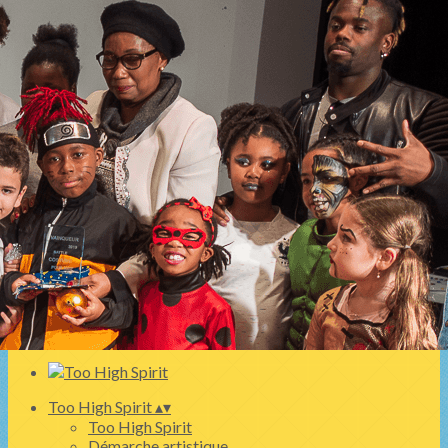
Exporter les lignes sélectionnées
Exporter toutes les colonnes
Exporter uniquement les colonnes affichées
Menu
<
>
SESSION 2 STYLE 2026 Programme
SESSION 2 STYLE 2026
SESSION 2 STYLE 2025
SESSION 2 STYLE 2024 "The Celebration" - Eté 2024
Session 2 Style 2023
Ajoutez un logo, un bouton, des réseaux sociaux
Cliquez pour éditer
Too High Spirit
▴
▾
Too High Spirit
Démarche artistique