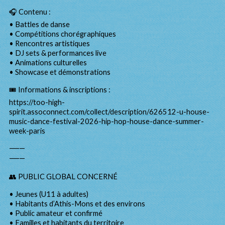
🎧 Contenu :
• Battles de danse
• Compétitions chorégraphiques
• Rencontres artistiques
• DJ sets & performances live
• Animations culturelles
• Showcase et démonstrations
🎟️ Informations & inscriptions :
https://too-high-
spirit.assoconnect.com/collect/description/626512-u-house-
music-dance-festival-2026-hip-hop-house-dance-summer-
week-paris
⸻
⸻
👥 PUBLIC GLOBAL CONCERNÉ
• Jeunes (U11 à adultes)
• Habitants d’Athis-Mons et des environs
• Public amateur et confirmé
• Familles et habitants du territoire