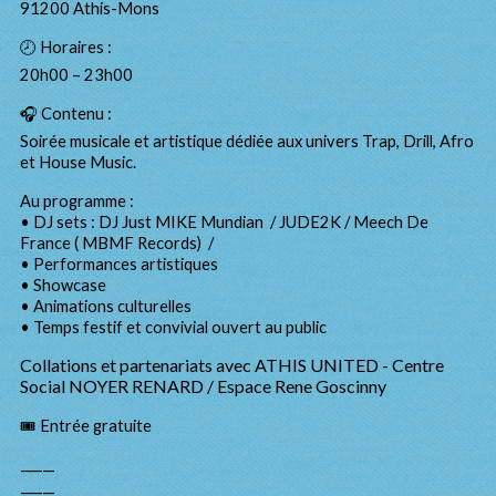
91200 Athis-Mons
🕗 Horaires :
20h00 – 23h00
🎧 Contenu :
Soirée musicale et artistique dédiée aux univers Trap, Drill, Afro
et House Music.
Au programme :
• DJ sets : DJ Just MIKE Mundian / JUDE2K / Meech De
France ( MBMF Records) /
• Performances artistiques
• Showcase
• Animations culturelles
• Temps festif et convivial ouvert au public
Collations et partenariats avec ATHIS UNITED - Centre
Social NOYER RENARD / Espace Rene Goscinny
🎟️ Entrée gratuite
⸻
⸻