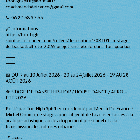
toohighspirit@hotmail.fr
coachmeechdefrance@gmail.com
📞 06 27 68 97 66
🔗 Informations :
https://too-high-
spirit.assoconnect.com/collect/description/708101-m-stage-
de-basketball-ete-2026-projet-une-etoile-dans-ton-quartier
⸻
⸻
📅 DU 7 au 10 Juillet 2026 - 20 au 24 juillet 2026 - 19 AU 28
AOÛT 2026
🔶 STAGE DE DANSE HIP-HOP / HOUSE DANCE / AFRO –
ÉTÉ 2026
Porté par Too High Spirit et coordonné par Meech De France /
Michel Onomo, ce stage a pour objectif de favoriser l’accès à la
pratique artistique, au développement personnel et à la
transmission des cultures urbaines.
📍 Lieu :