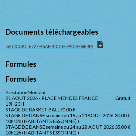
Documents téléchargeables
56D8CCBC-6727-46AF-BDD0-EF9D8E06E3F9
Formules
Formules
Prestation
Montant
21 AOUT 2026 - PLACE MENDES FRANCE
Gratuit
19H23H
STAGE DE BASKET BALL
70,00 €
STAGE DE DANSE semaine du 19 au 21AOUT 2026
30,00 €
10h12h (HABITANTS ESSONNE) )
STAGE DE DANSE semaine du 24 au 28 AOUT 2026
35,00 €
10h12h (HABITANTS ESSONNE) )