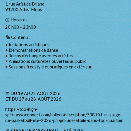
1 rue Aristide Briand
91200 Athis-Mons
🕔 Horaires :
20 h00 – 23h00
🎭 Contenu :
• Initiations artistiques
• Démonstrations de danse
• Temps d’échange avec les artistes
• Animations culturelles ouvertes au public
• Sessions freestyle et pratiques en extérieur
⸻
⸻
📅 DU 19 AU 22 AOÛT 2026
ET DU 27 au 28 AOÛT 2026
https://too-high-
spirit.assoconnect.com/collect/description/708101-m-stage-
de-basketball-ete-2026-projet-une-etoile-dans-ton-quartier
🏀 STAGE DE BASKETBALL – ÉTÉ 2026