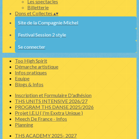
Les spectacles
Billetterie
Dons et Collectes
▴
▾
Site de la Compagnie Michel
Festival Session 2 style
Se connecter
Too High Spirit
Démarche artistique
Infos pratiques
Equipe
Blogs & Infos
Inscription et Formulaire D'adhésion
THS UNITS INTENSIVE 2026/27
PROGRAM THS DANSE 2025/2026
Projet I.E.U ( I'm Exxtra Unique )
Meech De France - Infos
Planning
THS ACADEMY 2025- 2027