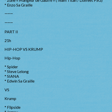
* Zune « Mangeur de Gaufre » (Team Titan / Litefeet PSG)
* Enzo Sa Graille
⸻
⸻
PART II
21h
HIP-HOP VS KRUMP
Hip-Hop
* Spider
* Steve Lelong
* SIANA
* Edwin Sa Graille
VS
Krump
* Flipside
* Jamsy