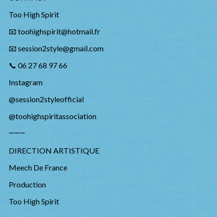
Too High Spirit
📧 toohighspirit@hotmail.fr
📧 session2style@gmail.com
📞 06 27 68 97 66
Instagram
@session2styleofficial
@toohighspiritassociation
⸻
DIRECTION ARTISTIQUE
Meech De France
Production
Too High Spirit