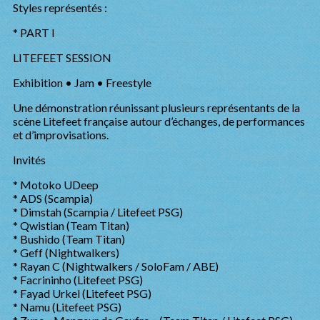
Styles représentés :
* PART I
LITEFEET SESSION
Exhibition • Jam • Freestyle
Une démonstration réunissant plusieurs représentants de la
scène Litefeet française autour d’échanges, de performances
et d’improvisations.
Invités
* Motoko UDeep
* ADS (Scampia)
* Dimstah (Scampia / Litefeet PSG)
* Qwistian (Team Titan)
* Bushido (Team Titan)
* Geff (Nightwalkers)
* Rayan C (Nightwalkers / SoloFam / ABE)
* Facrininho (Litefeet PSG)
* Fayad Urkel (Litefeet PSG)
* Namu (Litefeet PSG)