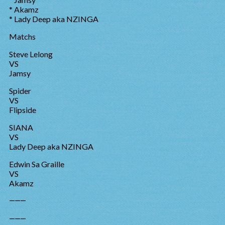
* Akamz
* Lady Deep aka NZINGA
Matchs
Steve Lelong
VS
Jamsy
Spider
VS
Flipside
SIANA
VS
Lady Deep aka NZINGA
Edwin Sa Graille
VS
Akamz
⸻
⸻