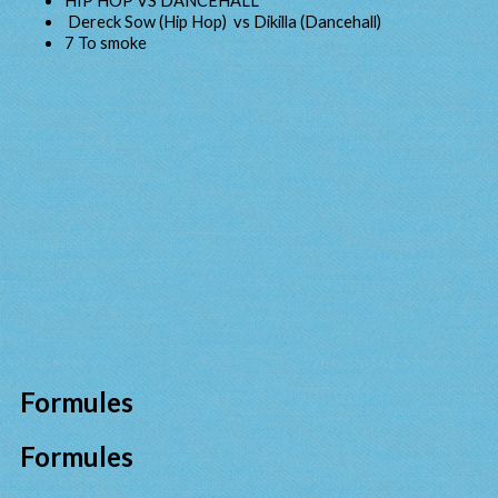
HIP HOP VS DANCEHALL
Dereck Sow (Hip Hop) vs Dikilla (Dancehall)
7 To smoke
Formules
Formules