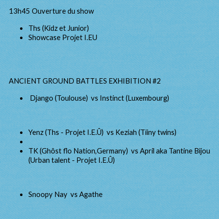
13h45 Ouverture du show
Ths (Kidz et Junior)
Showcase Projet I.EU
ANCIENT GROUND BATTLES EXHIBITION #2
Django (Toulouse) vs Instinct (Luxembourg)
Yenz (Ths - Projet I.E.Û) vs Keziah (Tiiny twins)
TK (Ghôst flo Nation,Germany) vs April aka Tantine Bijou
(Urban talent - Projet I.E.Û)
Snoopy Nay vs Agathe