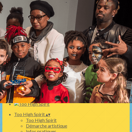
Exporter les lignes sélectionnées
Exporter toutes les colonnes
Exporter uniquement les colonnes affichées
Menu
<
>
SPECTACLE HIP HOP 24 AVRIL 2026
Ghôst Flow Battle Jam 2024 avec Too High Spirit
Les spectacles
Billetterie
Ajoutez un logo, un bouton, des réseaux sociaux
Cliquez pour éditer
Too High Spirit
▴
▾
Too High Spirit
Démarche artistique
Infos pratiques