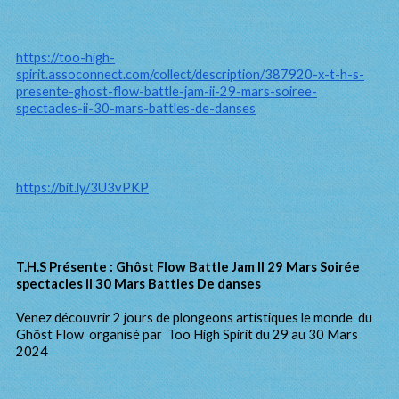
https://too-high-
spirit.assoconnect.com/collect/description/387920-x-t-h-s-
presente-ghost-flow-battle-jam-ii-29-mars-soiree-
spectacles-ii-30-mars-battles-de-danses
https://bit.ly/3U3vPKP
T.H.S Présente : Ghôst Flow Battle Jam II 29 Mars Soirée
spectacles II 30 Mars Battles De danses
Venez découvrir 2 jours de plongeons artistiques le monde du
Ghôst Flow organisé par Too High Spirit du 29 au 30 Mars
2024