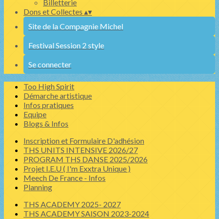
Billetterie
Dons et Collectes
▴
▾
Site de la Compagnie Michel
Festival Session 2 style
Se connecter
Too High Spirit
Démarche artistique
Infos pratiques
Equipe
Blogs & Infos
Inscription et Formulaire D'adhésion
THS UNITS INTENSIVE 2026/27
PROGRAM THS DANSE 2025/2026
Projet I.E.U ( I'm Exxtra Unique )
Meech De France - Infos
Planning
THS ACADEMY 2025- 2027
THS ACADEMY SAISON 2023-2024