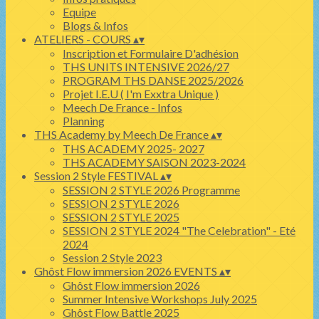
Equipe
Blogs & Infos
ATELIERS - COURS
▴
▾
Inscription et Formulaire D'adhésion
THS UNITS INTENSIVE 2026/27
PROGRAM THS DANSE 2025/2026
Projet I.E.U ( I'm Exxtra Unique )
Meech De France - Infos
Planning
THS Academy by Meech De France
▴
▾
THS ACADEMY 2025- 2027
THS ACADEMY SAISON 2023-2024
Session 2 Style FESTIVAL
▴
▾
SESSION 2 STYLE 2026 Programme
SESSION 2 STYLE 2026
SESSION 2 STYLE 2025
SESSION 2 STYLE 2024 "The Celebration" - Eté
2024
Session 2 Style 2023
Ghôst Flow immersion 2026 EVENTS
▴
▾
Ghôst Flow immersion 2026
Summer Intensive Workshops July 2025
Ghôst Flow Battle 2025