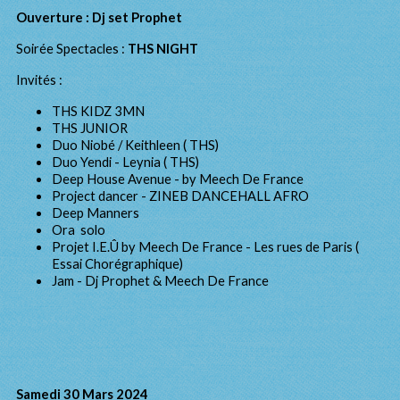
Ouverture : Dj set Prophet
Soirée Spectacles :
THS NIGHT
Invités :
THS KIDZ 3MN
THS JUNIOR
Duo Niobé / Keithleen ( THS)
Duo Yendi - Leynia ( THS)
Deep House Avenue - by Meech De France
Project dancer - ZINEB DANCEHALL AFRO
Deep Manners
Ora solo
Projet I.E.Û by Meech De France - Les rues de Paris (
Essai Chorégraphique)
Jam - Dj Prophet & Meech De France
Samedi 30 Mars 2024