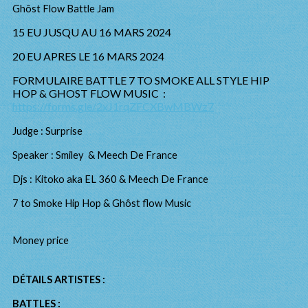
Ghôst Flow Battle Jam
15 EU JUSQU AU 16 MARS 2024
20 EU APRES LE 16 MARS 2024
FORMULAIRE BATTLE 7 TO SMOKE ALL STYLE HIP
HOP & GHOST FLOW MUSIC :
https://forms.gle/2xJ1rqZFCXBwMBWz7
Judge : Surprise
Speaker : Smiley & Meech De France
Djs : Kitoko aka EL 360 & Meech De France
7 to Smoke Hip Hop & Ghôst flow Music
Money price
DÉTAILS ARTISTES :
BATTLES :