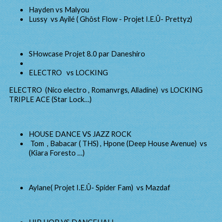
Hayden vs Malyou
Lussy vs Ayilé ( Ghôst Flow - Projet I.E.Û- Prettyz)
SHowcase Projet 8.0 par Daneshiro
ELECTRO vs LOCKING
ELECTRO (Nico electro , Romanvrgs, Alladine) vs LOCKING
TRIPLE ACE (Star Lock…)
HOUSE DANCE VS JAZZ ROCK
Tom , Babacar ( THS) , Hpone (Deep House Avenue) vs
(Kiara Foresto …)
Aylane( Projet I.E.Û- Spider Fam) vs Mazdaf